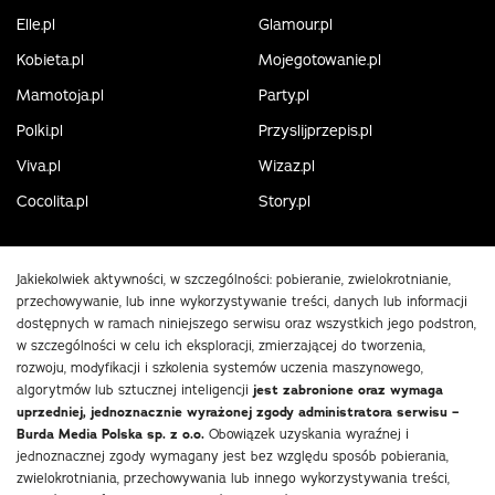
Elle.pl
Glamour.pl
Kobieta.pl
Mojegotowanie.pl
Mamotoja.pl
Party.pl
Polki.pl
Przyslijprzepis.pl
Viva.pl
Wizaz.pl
Cocolita.pl
Story.pl
Jakiekolwiek aktywności, w szczególności: pobieranie, zwielokrotnianie,
przechowywanie, lub inne wykorzystywanie treści, danych lub informacji
dostępnych w ramach niniejszego serwisu oraz wszystkich jego podstron,
w szczególności w celu ich eksploracji, zmierzającej do tworzenia,
rozwoju, modyfikacji i szkolenia systemów uczenia maszynowego,
algorytmów lub sztucznej inteligencji
jest zabronione oraz wymaga
uprzedniej, jednoznacznie wyrażonej zgody administratora serwisu –
Burda Media Polska sp. z o.o.
Obowiązek uzyskania wyraźnej i
jednoznacznej zgody wymagany jest bez względu sposób pobierania,
zwielokrotniania, przechowywania lub innego wykorzystywania treści,