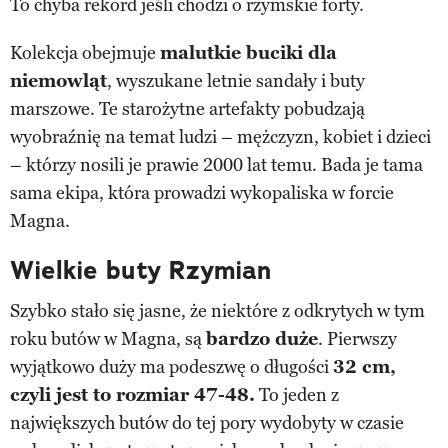
To chyba rekord jeśli chodzi o rzymskie forty.
Kolekcja obejmuje
malutkie buciki dla
niemowląt
, wyszukane letnie sandały i buty
marszowe. Te starożytne artefakty pobudzają
wyobraźnię na temat ludzi – mężczyzn, kobiet i dzieci
– którzy nosili je prawie 2000 lat temu. Bada je tama
sama ekipa, która prowadzi wykopaliska w forcie
Magna.
Wielkie buty Rzymian
Szybko stało się jasne, że niektóre z odkrytych w tym
roku butów w Magna, są
bardzo duże
. Pierwszy
wyjątkowo duży ma podeszwę o długości
32 cm,
czyli jest to rozmiar 47-48.
To jeden z
największych butów do tej pory wydobyty w czasie