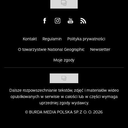
Visit us on Facebook
Visit us on Instagram
Visit us on Youtube
Visit us on Rss
Kontakt
Regulamin
Polityka prywatności
O towarzystwie National Geographic
Newsletter
Moje zgody
Dalsze rozpowszechnianie tekstów, zdjęć i materiałów wideo
opublikowanych w serwisie w całości lub w części wymaga
uprzedniej zgody wydawcy.
©
BURDA MEDIA POLSKA SP. Z O. O. 2026