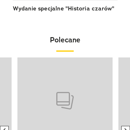
Wydanie specjalne "Historia czarów"
Polecane
Pokazywanie elementu 1 z 20
previous element
n