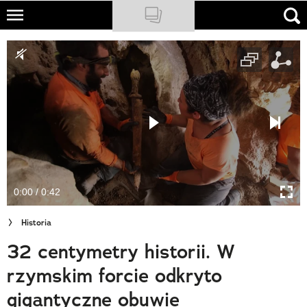
Skip
to
NATIONAL GEOGRAPHIC
main
content
TRAVELER
PODCASTY
Sklep
Newsletter
0:00 / 0:42
Cuda Polski
Historia
Wielki Konkurs Fotograficzny
32 centymetry historii. W
Trendbook Podróżniczy
rzymskim forcie odkryto
Polecane
gigantyczne obuwie