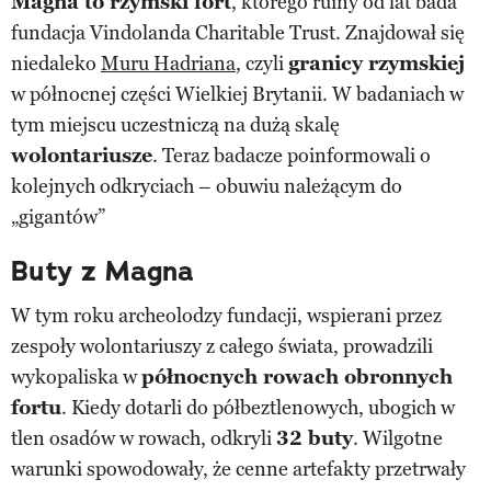
Magna to rzymski fort
, którego ruiny od lat bada
fundacja Vindolanda Charitable Trust. Znajdował się
niedaleko
Muru Hadriana
, czyli
granicy rzymskiej
w północnej części Wielkiej Brytanii. W badaniach w
tym miejscu uczestniczą na dużą skalę
wolontariusze
. Teraz badacze poinformowali o
kolejnych odkryciach – obuwiu należącym do
„gigantów”
Buty z Magna
W tym roku archeolodzy fundacji, wspierani przez
zespoły wolontariuszy z całego świata, prowadzili
wykopaliska w
północnych rowach obronnych
fortu
. Kiedy dotarli do półbeztlenowych, ubogich w
tlen osadów w rowach, odkryli
32 buty
. Wilgotne
warunki spowodowały, że cenne artefakty przetrwały