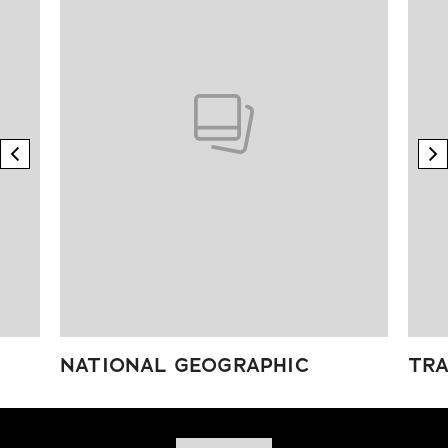
previous element
n
NATIONAL GEOGRAPHIC
TRA