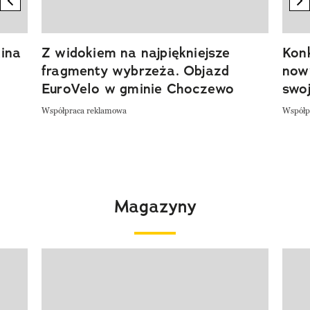
ina
Z widokiem na najpiękniejsze
Kon
fragmenty wybrzeża. Objazd
now
EuroVelo w gminie Choczewo
swoj
Współpraca reklamowa
Współp
Magazyny
Pokazywanie elementu 1 z 4