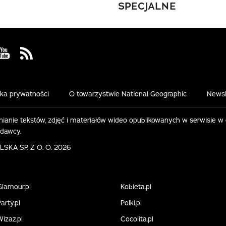
SPECJALNE
 Facebook
us on Instagram
Visit us on Youtube
Visit us on Rss
yka prywatności
O towarzystwie National Geographic
Newsl
ianie tekstów, zdjęć i materiałów wideo opublikowanych w serwisie w
ydawcy.
KA SP. Z O. O. 2026
Glamour.pl
Kobieta.pl
arty.pl
Polki.pl
Wizaz.pl
Cocolita.pl