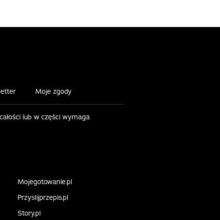
etter
Moje zgody
 całości lub w części wymaga
Mojegotowanie.pl
Przyslijprzepis.pl
Story.pl