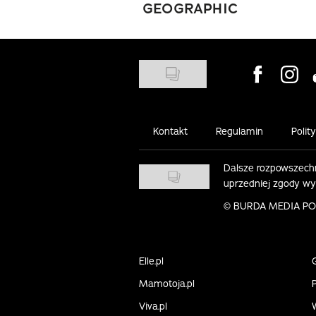
GEOGRAPHIC
Visit us on
Visit 
Kontakt
Regulamin
Polit
Dalsze rozpowszechn
uprzedniej zgody w
©
BURDA MEDIA POLS
Elle.pl
Mamotoja.pl
P
Viva.pl