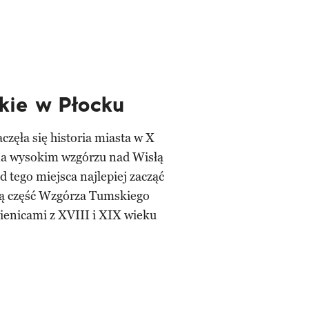
ie w Płocku
częła się historia miasta w X
 na wysokim wzgórzu nad Wisłą
d tego miejsca najlepiej zacząć
ną część Wzgórza Tumskiego
ienicami z XVIII i XIX wieku