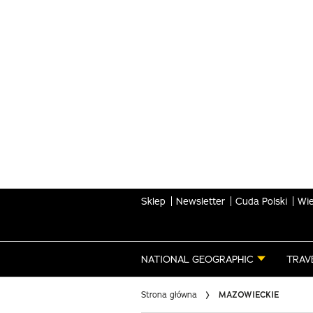
Skip
to
main
content
Sklep
Newsletter
Cuda Polski
Wie
NATIONAL GEOGRAPHIC
TRAV
Strona główna
MAZOWIECKIE