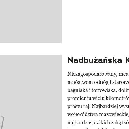
Nadbużańska K
Niezagospodarowany, mean
mnóstwem odnóg i starorzec
bagniska i torfowiska, doli
promieniu wielu kilometró
prostu raj. Najbardziej wy
województwa mazowieckiego
najbardziej dzikich zakątk