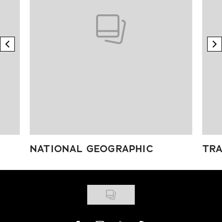
previous element
n
NATIONAL GEOGRAPHIC
TRA