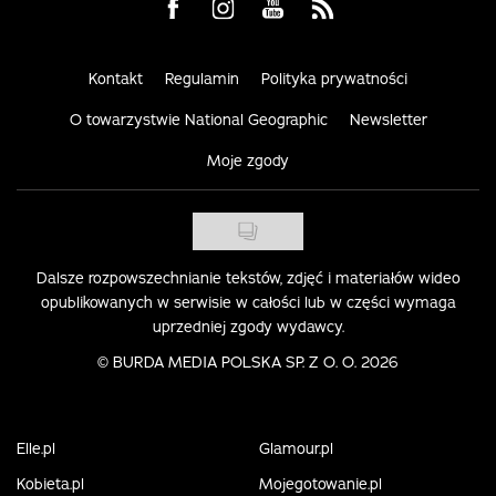
Visit us on Facebook
Visit us on Instagram
Visit us on Youtube
Visit us on Rss
Kontakt
Regulamin
Polityka prywatności
O towarzystwie National Geographic
Newsletter
Moje zgody
Dalsze rozpowszechnianie tekstów, zdjęć i materiałów wideo
opublikowanych w serwisie w całości lub w części wymaga
uprzedniej zgody wydawcy.
©
BURDA MEDIA POLSKA SP. Z O. O. 2026
Elle.pl
Glamour.pl
Kobieta.pl
Mojegotowanie.pl