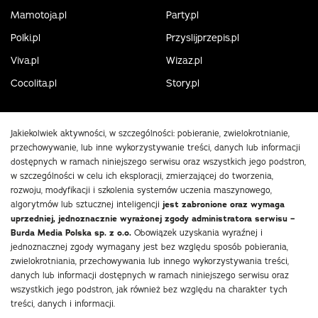
Mamotoja.pl
Party.pl
Polki.pl
Przyslijprzepis.pl
Viva.pl
Wizaz.pl
Cocolita.pl
Story.pl
Jakiekolwiek aktywności, w szczególności: pobieranie, zwielokrotnianie,
przechowywanie, lub inne wykorzystywanie treści, danych lub informacji
dostępnych w ramach niniejszego serwisu oraz wszystkich jego podstron,
w szczególności w celu ich eksploracji, zmierzającej do tworzenia,
rozwoju, modyfikacji i szkolenia systemów uczenia maszynowego,
algorytmów lub sztucznej inteligencji
jest zabronione oraz wymaga
uprzedniej, jednoznacznie wyrażonej zgody administratora serwisu –
Burda Media Polska sp. z o.o.
Obowiązek uzyskania wyraźnej i
jednoznacznej zgody wymagany jest bez względu sposób pobierania,
zwielokrotniania, przechowywania lub innego wykorzystywania treści,
danych lub informacji dostępnych w ramach niniejszego serwisu oraz
wszystkich jego podstron, jak również bez względu na charakter tych
treści, danych i informacji.