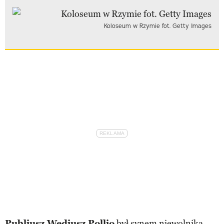
Koloseum w Rzymie fot. Getty Images
Publiusz Wediusz Pollio
był synem niewolnika,