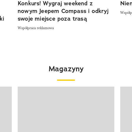
Konkurs! Wygraj weekend z
Niem
nowym Jeepem Compass i odkryj
Współp
ki
swoje miejsce poza trasą
Współpraca reklamowa
Magazyny
Pokazywanie elementu 1 z 4