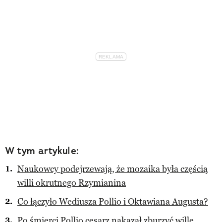
W tym artykule:
Naukowcy podejrzewają, że mozaika była częścią
willi okrutnego Rzymianina
Co łączyło Wediusza Pollio i Oktawiana Augusta?
Po śmierci Pollio cesarz nakazał zburzyć willę