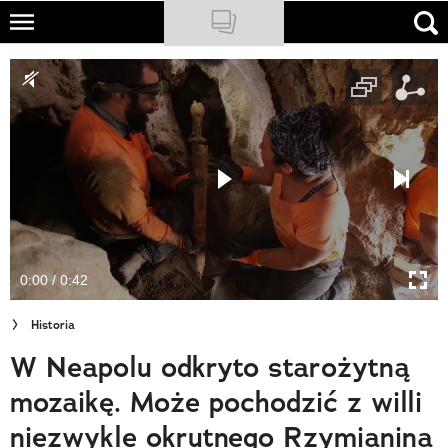
Skip
to
NATIONAL GEOGRAPHIC
main
content
TRAVELER
PODCASTY
Sklep
Newsletter
0:00 / 0:42
Cuda Polski
Historia
Wielki Konkurs Fotograficzny
W Neapolu odkryto starożytną
Trendbook Podróżniczy
mozaikę. Może pochodzić z willi
Polecane
niezwykle okrutnego Rzymianina