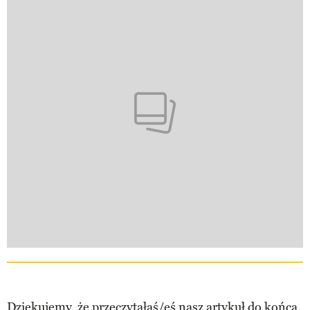
Dziękujemy, że przeczytałaś/eś nasz artykuł do końca.