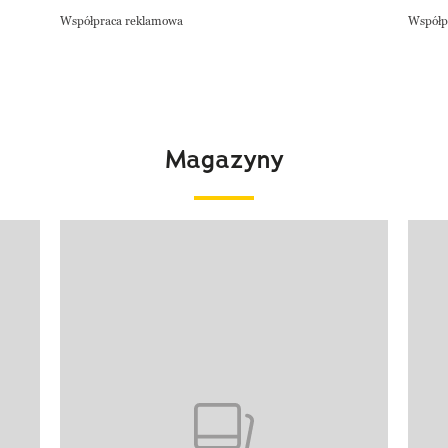
Współpraca reklamowa
Współp
Magazyny
Pokazywanie elementu 1 z 4