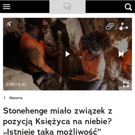
Skip
to
NATIONAL GEOGRAPHIC
main
content
TRAVELER
PODCASTY
Sklep
Newsletter
0:00 / 0:42
Cuda Polski
Historia
Wielki Konkurs Fotograficzny
Stonehenge miało związek z
Trendbook Podróżniczy
pozycją Księżyca na niebie?
Polecane
„Istnieje taka możliwość”