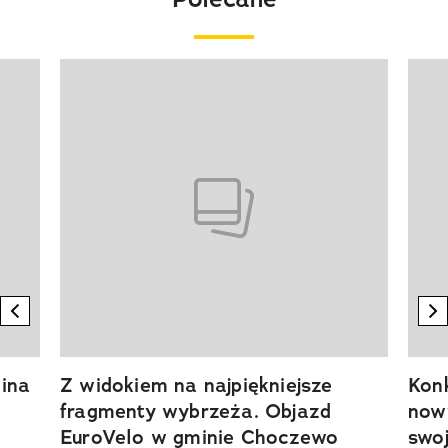
Pokazywanie elementu 1 z 20
previous element
n
ina
Z widokiem na najpiękniejsze
Kon
fragmenty wybrzeża. Objazd
now
EuroVelo w gminie Choczewo
swoj