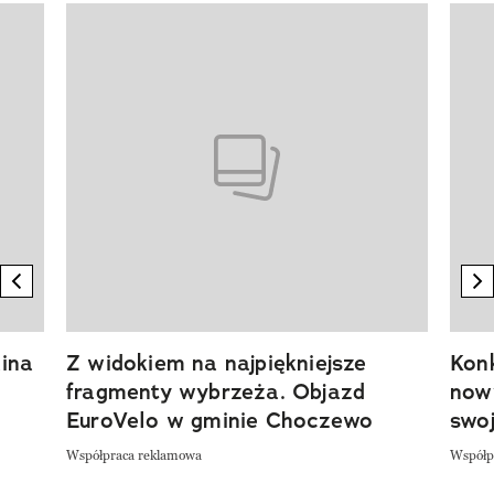
Pokazywanie elementu 1 z 20
previous element
n
ina
Z widokiem na najpiękniejsze
Kon
fragmenty wybrzeża. Objazd
now
EuroVelo w gminie Choczewo
swoj
Współpraca reklamowa
Współp