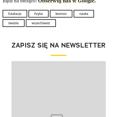
Bądź na bieżąco!
Obserwuj nas w Google.
Edukacja
fizyka
kosmos
nauka
światło
wszechświat
ZAPISZ SIĘ NA NEWSLETTER
Pokazywanie elementu 1 z 1