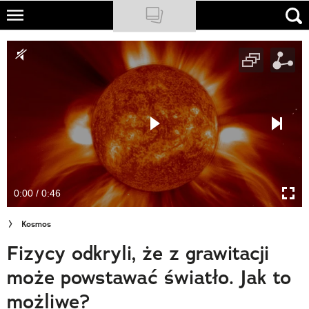
Skip
to
NATIONAL GEOGRAPHIC
main
content
TRAVELER
PODCASTY
Sklep
Newsletter
0:00 / 0:46
Cuda Polski
Kosmos
Wielki Konkurs Fotograficzny
Fizycy odkryli, że z grawitacji
Trendbook Podróżniczy
może powstawać światło. Jak to
Polecane
możliwe?