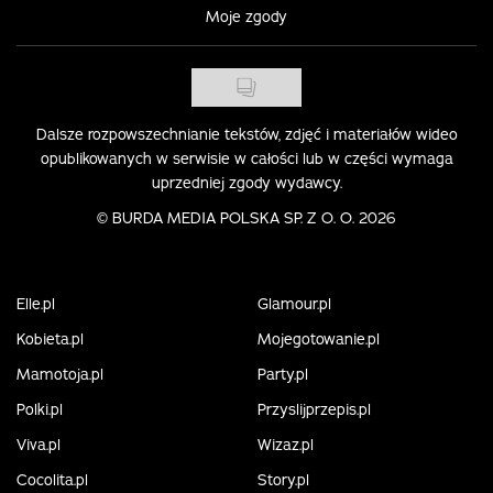
Moje zgody
Dalsze rozpowszechnianie tekstów, zdjęć i materiałów wideo
opublikowanych w serwisie w całości lub w części wymaga
uprzedniej zgody wydawcy.
©
BURDA MEDIA POLSKA SP. Z O. O. 2026
Elle.pl
Glamour.pl
Kobieta.pl
Mojegotowanie.pl
Mamotoja.pl
Party.pl
Polki.pl
Przyslijprzepis.pl
Viva.pl
Wizaz.pl
Cocolita.pl
Story.pl