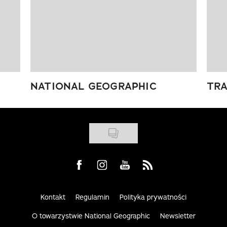
NATIONAL GEOGRAPHIC
TRA
Visit us on Facebook
Visit us on Instagram
Visit us on Youtube
Visit us on Rss
Kontakt
Regulamin
Polityka prywatności
O towarzystwie National Geographic
Newsletter