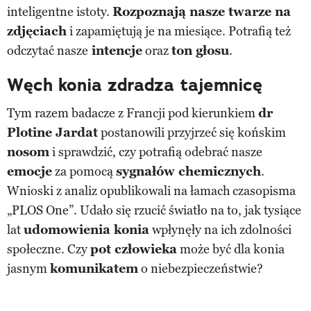
inteligentne istoty.
Rozpoznają nasze twarze na
zdjęciach
i zapamiętują je na miesiące. Potrafią też
odczytać nasze
intencje
oraz
ton głosu
.
Węch konia zdradza tajemnicę
Tym razem badacze z Francji pod kierunkiem
dr
Plotine Jardat
postanowili przyjrzeć się końskim
nosom
i sprawdzić, czy potrafią odebrać nasze
emocje
za pomocą
sygnałów chemicznych
.
Wnioski z analiz opublikowali na łamach czasopisma
„PLOS One”. Udało się rzucić światło na to, jak tysiące
lat
udomowienia konia
wpłynęły na ich zdolności
społeczne. Czy
pot człowieka
może być dla konia
jasnym
komunikatem
o niebezpieczeństwie?