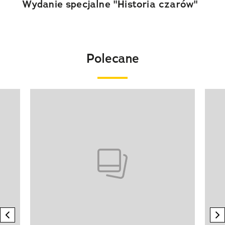
Wydanie specjalne "Historia czarów"
Polecane
Pokazywanie elementu 1 z 20
previous element
n