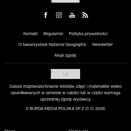
Visit us on Facebook
Visit us on Instagram
Visit us on Youtube
Visit us on Rss
Kontakt
Regulamin
Polityka prywatności
O towarzystwie National Geographic
Newsletter
Moje zgody
Dalsze rozpowszechnianie tekstów, zdjęć i materiałów wideo
opublikowanych w serwisie w całości lub w części wymaga
uprzedniej zgody wydawcy.
©
BURDA MEDIA POLSKA SP. Z O. O. 2026