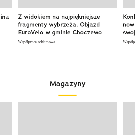
ina
Z widokiem na najpiękniejsze
Kon
fragmenty wybrzeża. Objazd
now
EuroVelo w gminie Choczewo
swoj
Współpraca reklamowa
Współp
Magazyny
Pokazywanie elementu 1 z 4