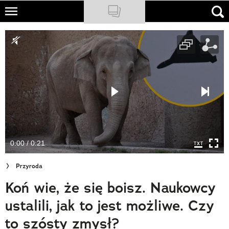
Skip
to
NATIONAL GEOGRAPHIC
main
content
TRAVELER
PODCASTY
Sklep
Newsletter
0:00 / 0:21
Cuda Polski
Przyroda
Wielki Konkurs Fotograficzny
Koń wie, że się boisz. Naukowcy
Trendbook Podróżniczy
ustalili, jak to jest możliwe. Czy
Polecane
to szósty zmysł?