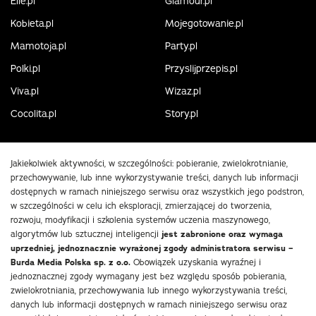
Elle.pl
Glamour.pl
Kobieta.pl
Mojegotowanie.pl
Mamotoja.pl
Party.pl
Polki.pl
Przyslijprzepis.pl
Viva.pl
Wizaz.pl
Cocolita.pl
Story.pl
Jakiekolwiek aktywności, w szczególności: pobieranie, zwielokrotnianie,
przechowywanie, lub inne wykorzystywanie treści, danych lub informacji
dostępnych w ramach niniejszego serwisu oraz wszystkich jego podstron,
w szczególności w celu ich eksploracji, zmierzającej do tworzenia,
rozwoju, modyfikacji i szkolenia systemów uczenia maszynowego,
algorytmów lub sztucznej inteligencji
jest zabronione oraz wymaga
uprzedniej, jednoznacznie wyrażonej zgody administratora serwisu –
Burda Media Polska sp. z o.o.
Obowiązek uzyskania wyraźnej i
jednoznacznej zgody wymagany jest bez względu sposób pobierania,
zwielokrotniania, przechowywania lub innego wykorzystywania treści,
danych lub informacji dostępnych w ramach niniejszego serwisu oraz