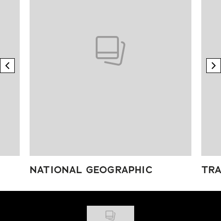
previous element
n
NATIONAL GEOGRAPHIC
TRA