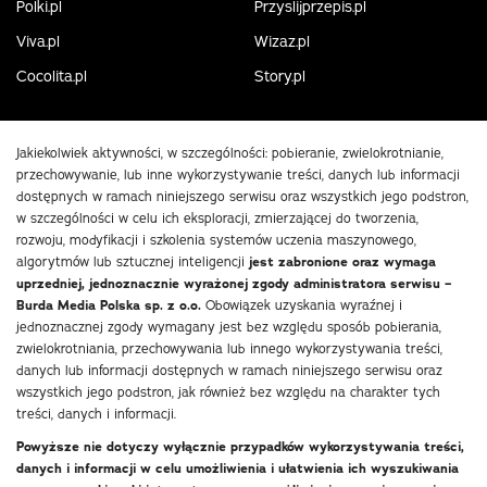
Polki.pl
Przyslijprzepis.pl
Viva.pl
Wizaz.pl
Cocolita.pl
Story.pl
Jakiekolwiek aktywności, w szczególności: pobieranie, zwielokrotnianie,
przechowywanie, lub inne wykorzystywanie treści, danych lub informacji
dostępnych w ramach niniejszego serwisu oraz wszystkich jego podstron,
w szczególności w celu ich eksploracji, zmierzającej do tworzenia,
rozwoju, modyfikacji i szkolenia systemów uczenia maszynowego,
algorytmów lub sztucznej inteligencji
jest zabronione oraz wymaga
uprzedniej, jednoznacznie wyrażonej zgody administratora serwisu –
Burda Media Polska sp. z o.o.
Obowiązek uzyskania wyraźnej i
jednoznacznej zgody wymagany jest bez względu sposób pobierania,
zwielokrotniania, przechowywania lub innego wykorzystywania treści,
danych lub informacji dostępnych w ramach niniejszego serwisu oraz
wszystkich jego podstron, jak również bez względu na charakter tych
treści, danych i informacji.
Powyższe nie dotyczy wyłącznie przypadków wykorzystywania treści,
danych i informacji w celu umożliwienia i ułatwienia ich wyszukiwania