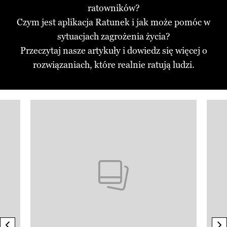
ratowników?
Czym jest aplikacja Ratunek i jak może pomóc w
sytuacjach zagrożenia życia?
Przeczytaj nasze artykuły i dowiedz się więcej o
rozwiązaniach, które realnie ratują ludzi.
Pokazywanie elementu 1 z 3
previous element
n