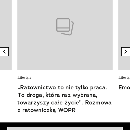
previous element
n
Lifestyle
Lifesty
„Ratownictwo to nie tylko praca.
Emoc
w
To droga, która raz wybrana,
towarzyszy całe życie”. Rozmowa
z ratowniczką WOPR