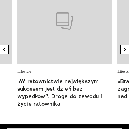
previous element
n
Lifestyle
Lifesty
„W ratownictwie największym
„Br
sukcesem jest dzień bez
zag
wypadków”. Droga do zawodu i
nad
życie ratownika