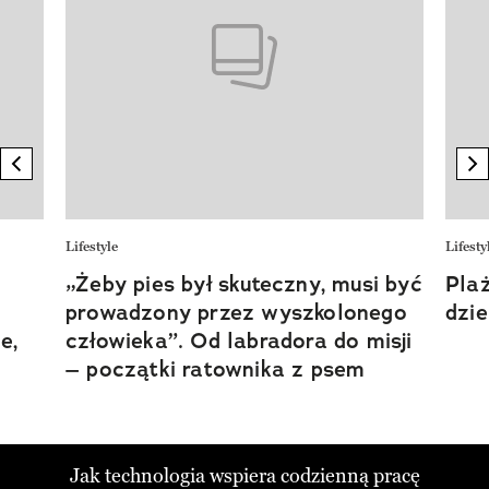
previous element
n
Lifestyle
Lifesty
„Żeby pies był skuteczny, musi być
Plaż
prowadzony przez wyszkolonego
dzi
e,
człowieka”. Od labradora do misji
– początki ratownika z psem
Jak technologia wspiera codzienną pracę