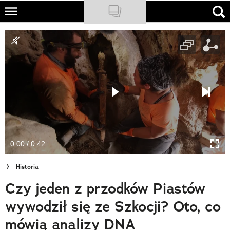
Skip
to
NATIONAL GEOGRAPHIC
main
content
TRAVELER
PODCASTY
Sklep
Newsletter
0:00 / 0:42
Cuda Polski
Historia
Wielki Konkurs Fotograficzny
Czy jeden z przodków Piastów
Trendbook Podróżniczy
wywodził się ze Szkocji? Oto, co
Polecane
mówią analizy DNA