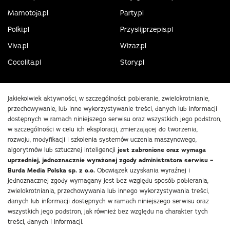
Mamotoja.pl
Party.pl
Polki.pl
Przyslijprzepis.pl
Viva.pl
Wizaz.pl
Cocolita.pl
Story.pl
Jakiekolwiek aktywności, w szczególności: pobieranie, zwielokrotnianie,
przechowywanie, lub inne wykorzystywanie treści, danych lub informacji
dostępnych w ramach niniejszego serwisu oraz wszystkich jego podstron,
w szczególności w celu ich eksploracji, zmierzającej do tworzenia,
rozwoju, modyfikacji i szkolenia systemów uczenia maszynowego,
algorytmów lub sztucznej inteligencji
jest zabronione oraz wymaga
uprzedniej, jednoznacznie wyrażonej zgody administratora serwisu –
Burda Media Polska sp. z o.o.
Obowiązek uzyskania wyraźnej i
jednoznacznej zgody wymagany jest bez względu sposób pobierania,
zwielokrotniania, przechowywania lub innego wykorzystywania treści,
danych lub informacji dostępnych w ramach niniejszego serwisu oraz
wszystkich jego podstron, jak również bez względu na charakter tych
treści, danych i informacji.