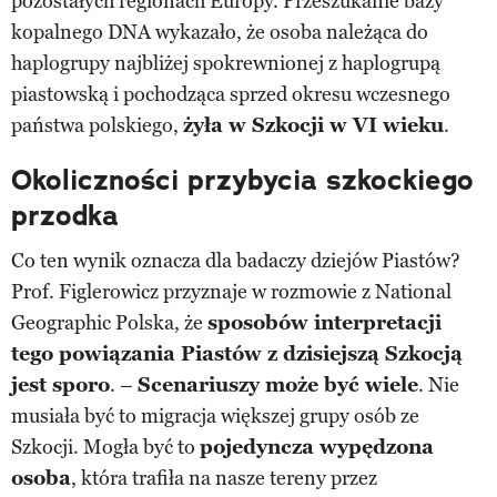
pozostałych regionach Europy. Przeszukanie bazy
kopalnego DNA wykazało, że osoba należąca do
haplogrupy najbliżej spokrewnionej z haplogrupą
piastowską i pochodząca sprzed okresu wczesnego
państwa polskiego,
żyła w Szkocji w VI wieku
.
Okoliczności przybycia szkockiego
przodka
Co ten wynik oznacza dla badaczy dziejów Piastów?
Prof. Figlerowicz przyznaje w rozmowie z National
Geographic Polska, że
sposobów interpretacji
tego powiązania Piastów z dzisiejszą Szkocją
jest sporo
. –
Scenariuszy może być wiele
. Nie
musiała być to migracja większej grupy osób ze
Szkocji. Mogła być to
pojedyncza wypędzona
osoba
, która trafiła na nasze tereny przez