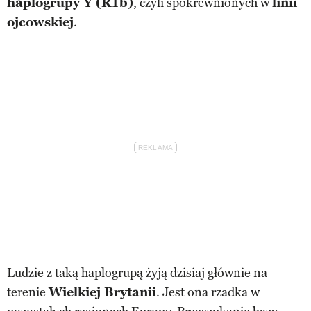
haplogrupy Y (R1b)
, czyli spokrewnionych w
linii
ojcowskiej
.
Ludzie z taką haplogrupą żyją dzisiaj głównie na
terenie
Wielkiej Brytanii
. Jest ona rzadka w