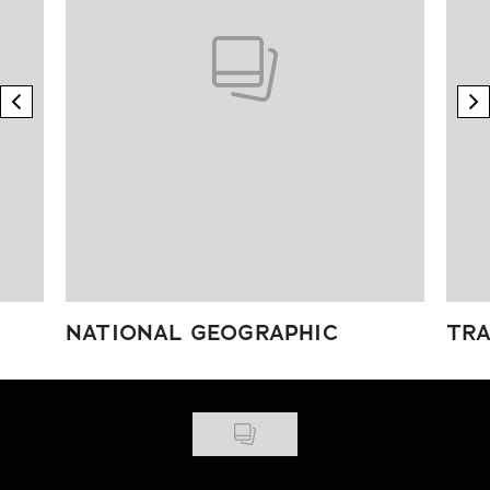
previous element
n
NATIONAL GEOGRAPHIC
TRA