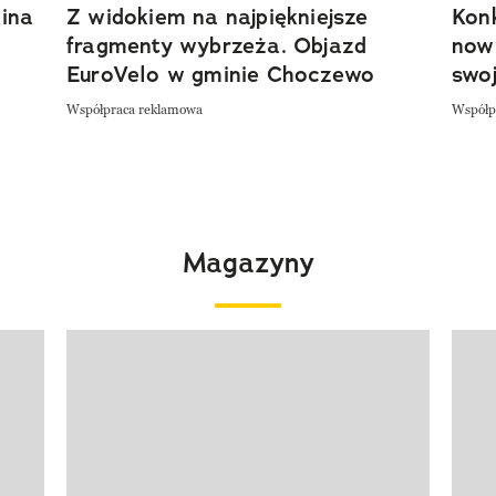
ina
Z widokiem na najpiękniejsze
Kon
fragmenty wybrzeża. Objazd
now
EuroVelo w gminie Choczewo
swoj
Współpraca reklamowa
Współp
Magazyny
Pokazywanie elementu 1 z 4