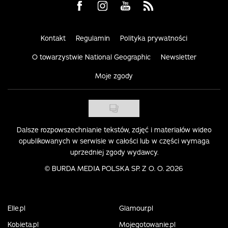
Visit us on Facebook
Visit us on Instagram
Visit us on Youtube
Visit us on Rss
Kontakt
Regulamin
Polityka prywatności
O towarzystwie National Geographic
Newsletter
Moje zgody
Dalsze rozpowszechnianie tekstów, zdjęć i materiałów wideo
opublikowanych w serwisie w całości lub w części wymaga
uprzedniej zgody wydawcy.
©
BURDA MEDIA POLSKA SP. Z O. O. 2026
Elle.pl
Glamour.pl
Kobieta.pl
Mojegotowanie.pl