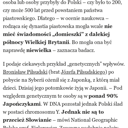
osoba lub osoby przybyły do Polski – czy było to 200,
czy może 500 lat przed powstaniem państwa
piastowskiego. Dlatego – w ocenie naukowca –
rodząca się dynastia piastowska mogła wcale
nie
mieć świadomości „domieszki” z dalekiej
północy Wielkiej Brytanii
. Bo mogła ona być
naprawdę
niewielka
– zaznacza badacz.
I podaje ciekawych przykład „genetycznych” wpływów.
Bronisław Piłsudski
(brat
Józefa Piłsudskiego
) po
pobycie na Syberii ożenił się z Japonką, z którą miał
dzieci. Dzisiaj jego potomkowie żyją w Japonii. – Pod
względem genetycznym te osoby są w
ponad 90%
Japończykami
. W DNA pozostał jednak Polski ślad
w postaci chromosomu Y.
Jednak nie są to
przecież Słowianie
– mówi National Geographic
Polska prof. Figlerowicz. Zapewne podobnie należy